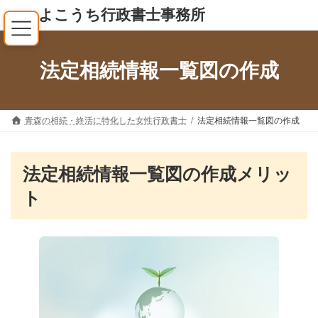
コ
ナ
よこうち行政書士事務所
ン
ビ
テ
ゲ
ン
ー
法定相続情報一覧図の作成
ツ
シ
へ
ョ
ス
ン
キ
に
青森の相続・終活に特化した女性行政書士
法定相続情報一覧図の作成
ッ
移
プ
動
法定相続情報一覧図の作成メリッ
ト