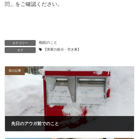
問」
をご確認ください。
相続のこと
カテゴリー
【実家の処分・空き家】
タグ
前の記事
先日のアウガ前でのこと
2026年1月25日