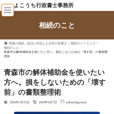
コ
ナ
よこうち行政書士事務所
ン
ビ
テ
ゲ
ン
ー
相続のこと
ツ
シ
へ
ョ
ス
ン
キ
に
青森の相続・終活に特化した女性行政書士
相続ロードマップ
相続のこと
ッ
移
青森市の解体補助金を使いたい方へ。損をしないための「壊す前」の書類整
プ
動
理術
青森市の解体補助金を使いたい
方へ。損をしないための「壊す
前」の書類整理術
最
2026年1月31日
2026年4月7日
yokouchigyousei
終
更
新