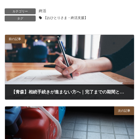
終活
カテゴリー
【おひとりさま・終活支援】
タグ
前の記事
【青森】相続手続きが進まない方へ｜完了までの期間と最短で済ませる3つの方法
2026年3月10日
次の記事