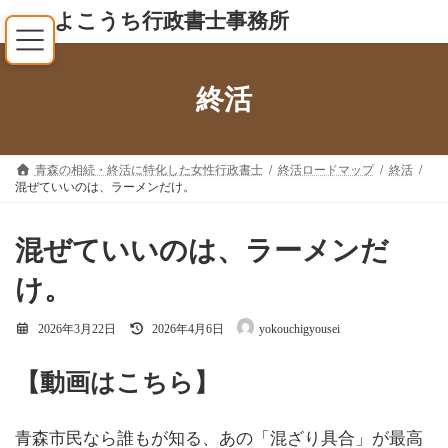
コ
ナ
よこうち行政書士事務所
ン
ビ
テ
ゲ
ン
ー
終活
ツ
シ
へ
ョ
ス
ン
キ
に
青森の相続・終活に特化した女性行政書士
終活ロードマップ
終活
混ぜていいのは、ラーメンだけ。
ッ
移
プ
動
混ぜていいのは、ラーメンだ
け。
最
2026年3月22日
2026年4月6日
yokouchigyousei
終
更
新
【動画はこちら】
日
時
:
青森市民なら誰もが知る、あの「混ざり具合」が最高