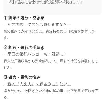
※お悩みに合わせた解決記事へ移動します
① 実家の処分・空き家
「その実家、次の冬も越せますか？」
雪の重みで家が傷む前に。青森特有の出口戦略を診断しま
す。
② 相続・銀行の手続き
「平日の銀行ハシゴ、もう限界…」
膨大な戸籍収集から預金解約まで。帰省の時間を無駄にしま
せん。
③ 遺言・親族の悩み
「親の『大丈夫』を鵜呑みにしない」
遠方だからこそ防ぎたい将来の揉め事。公正証書で家族を守
る。