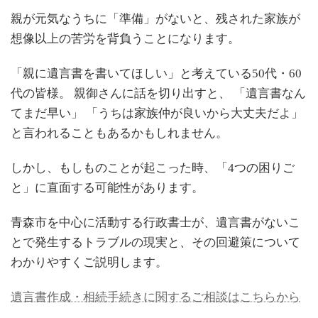
更
新
親が元気なうちに「準備」がないと、残された家族が
日
想像以上の苦労を背負うことになります。
時
:
「親に遺言書を書いてほしい」と考えている50代・60
代の皆様。 親御さんに話を切り出すと、 「遺言書なん
てまだ早い」 「うちは家族仲が良いから大丈夫だよ」
と言われることもあるかもしれません。
しかし、もしものことが起こった時、「4つの困りご
と」に直面する可能性があります。
青森市を中心に活動する行政書士が、遺言書がないこ
とで発生するトラブルの現実と、その回避策について
わかりやすくご説明します。
遺言書作成・相続手続きに関するご相談はこちらから