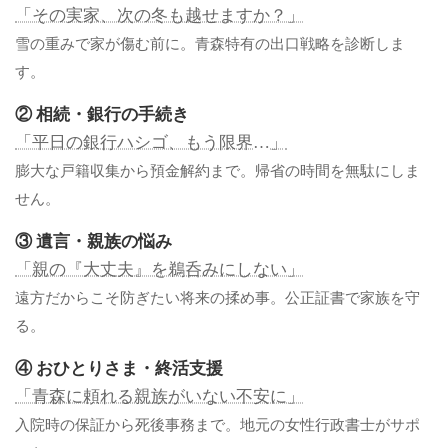
「その実家、次の冬も越せますか？」
雪の重みで家が傷む前に。青森特有の出口戦略を診断しま
す。
② 相続・銀行の手続き
「平日の銀行ハシゴ、もう限界…」
膨大な戸籍収集から預金解約まで。帰省の時間を無駄にしま
せん。
③ 遺言・親族の悩み
「親の『大丈夫』を鵜呑みにしない」
遠方だからこそ防ぎたい将来の揉め事。公正証書で家族を守
る。
④ おひとりさま・終活支援
「青森に頼れる親族がいない不安に」
入院時の保証から死後事務まで。地元の女性行政書士がサポ