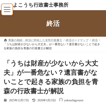
コ
ナ
よこうち行政書士事務所
ン
ビ
テ
ゲ
ン
ー
終活
ツ
シ
へ
ョ
ス
ン
キ
に
青森の相続・終活に特化した女性行政書士
終活ロードマップ
終活
「うちは財産が少ないから大丈夫」が一番危ない？遺言書がないことで起き
ッ
移
る家族の負担を青森の行政書士が解説
プ
動
「うちは財産が少ないから大丈
夫」が一番危ない？遺言書がな
いことで起きる家族の負担を青
森の行政書士が解説
最
2025年12月17日
2026年3月25日
yokouchigyousei
終