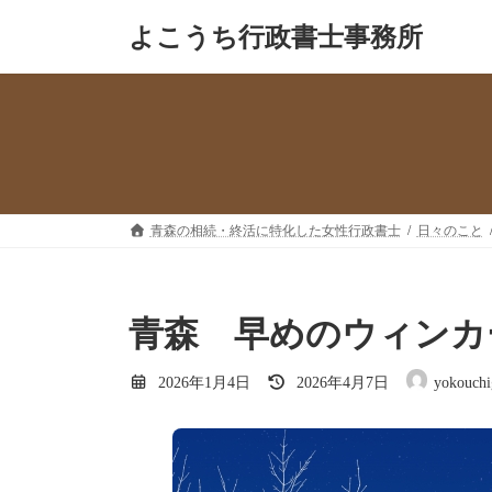
コ
ナ
よこうち行政書士事
ン
ビ
テ
ゲ
ン
ー
ツ
シ
へ
ョ
ス
ン
キ
に
ッ
移
青森の相続・終活に特化した女性行政書士
日々のこと
プ
動
青森 早めのウィンカ
最
2026年1月4日
2026年4月7日
yokouchi
終
更
新
日
時