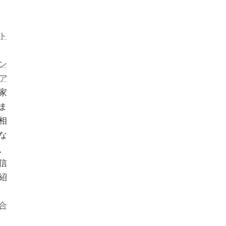
ト
ン
ア
家
ま
相
な
、
信
紹
合