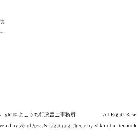
供
」
pyright © よこうち行政書士事務所 All Rights Reserv
wered by
WordPress
&
Lightning Theme
by Vektor,Inc. technol