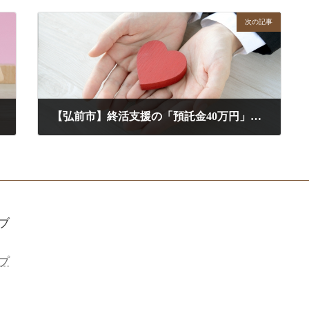
次の記事
【弘前市】終活支援の「預託金40万円」は高いか安いか？社協と行政書士、それぞれの強みと活かし方
2026年1月5日
ブ
プ