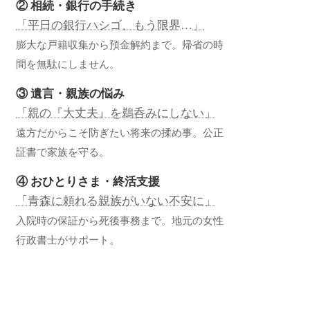
② 相続・銀行の手続き
「平日の銀行ハシゴ、もう限界…」
膨大な戸籍収集から預金解約まで。帰省の時
間を無駄にしません。
③ 遺言・親族の悩み
「親の『大丈夫』を鵜呑みにしない」
遠方だからこそ防ぎたい将来の揉め事。公正
証書で家族を守る。
④ おひとりさま・終活支援
「青森に頼れる親族がいない不安に」
入院時の保証から死後事務まで。地元の女性
行政書士がサポート。