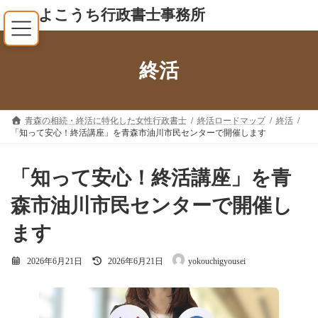
コ
ナ
よこうち行政書士事務所
ン
ビ
テ
ゲ
ン
ー
終活
ツ
シ
へ
ョ
ス
ン
キ
に
青森の相続・終活に特化した女性行政書士
終活ロードマップ
終活
「知って安心！終活講座」を青森市油川市民センターで開催します
ッ
移
プ
動
「知って安心！終活講座」を青
森市油川市民センターで開催し
ます
最
2026年6月21日
2026年6月21日
yokouchigyousei
終
更
新
日
時